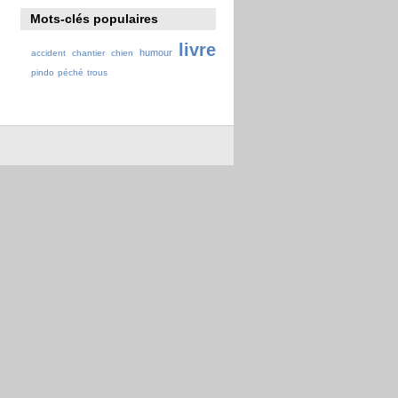
Mots-clés populaires
livre
humour
accident
chantier
chien
pindo
péché
trous