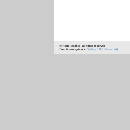
© René Maltête, all rights reserved
Fonctionne grâce à
Gallery 3.0.4 (Ricochet)