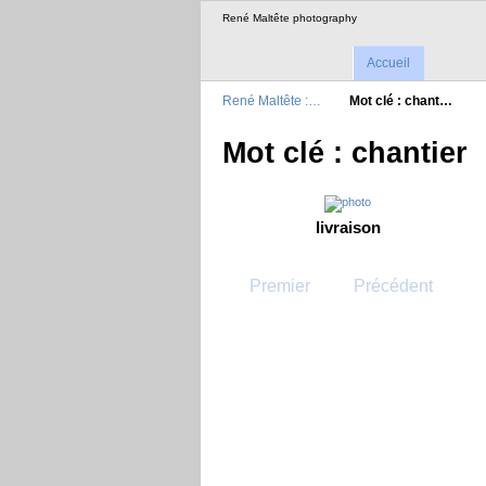
René Maltête photography
Accueil
René Maltête :…
Mot clé : chant…
Mot clé : chantier
livraison
Premier
Précédent